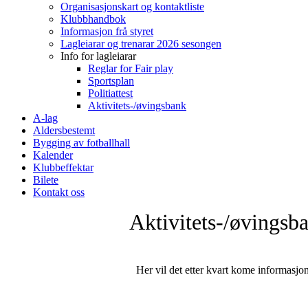
Organisasjonskart og kontaktliste
Klubbhandbok
Informasjon frå styret
Lagleiarar og trenarar 2026 sesongen
Info for lagleiarar
Reglar for Fair play
Sportsplan
Politiattest
Aktivitets-/øvingsbank
A-lag
Aldersbestemt
Bygging av fotballhall
Kalender
Klubbeffektar
Bilete
Kontakt oss
Aktivitets-/øvingsb
Her vil det etter kvart kome informasjo